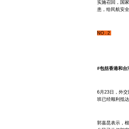
实施召回，国家
患，给民航安
NO . 2
#包括香港和台
6月23日，外
班已经顺利抵
郭嘉昆表示，根