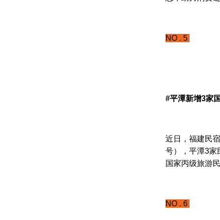
NO . 5
#平潭新增3家
近日，福建民宿
号），平潭3家
国家丙级旅游
NO . 6