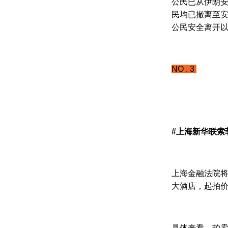
公民已从伊朗安
民均已撤离至安
公民安全离开
NO . 3
#上海新华联索
上海金融法院将于
大酒店，起拍价9
具体来看，拍卖